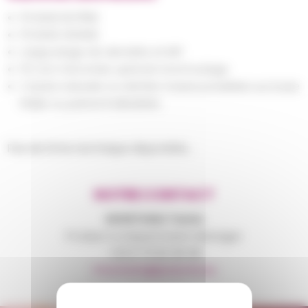
PE BASE BUTÈNE
PE BASE HEXENE
Large plage de densités et MFI
PE non micronisé, spécial rotomoulage
Coloris naturels ou teintés masse possibles sur base
Ralier ou personnalisables.
Pas de fiche technique disponible...
NOTRE CONTACT
MONTANA
Tania
Product & Department Manager
+33 6 75 83 36 38
tmontana@polymix.eu