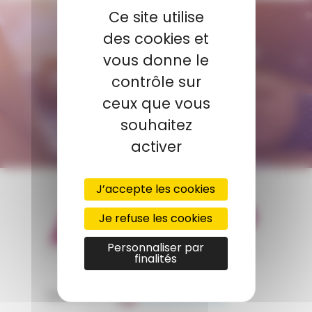
Ce site utilise
CONTACTEZ-NOUS
des cookies et
AMP - ALPHA MATIÈRES PLASTIQUES
vous donne le
tunisie@amp.fr
contrôle sur
+0021 671 887 206
ceux que vous
souhaitez
FORMULAIRE DE CONTACT
activer
J’accepte les cookies
Je refuse les cookies
Personnaliser par
finalités
appartient à