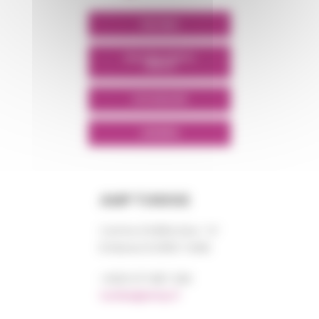
POLYMIX
POLYMIX NORTH
AFRICA
SITE GROUPE
LINKEDIN
AMP TUNISIE
Centre DORRA bloc “A”
El Manar III 2092 TUNIS
+0021 671 887 206
tunisie@amp.fr