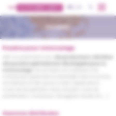
Panneau de gestion des cookies
FR
EN
OK
PLATEFORME CLIENTS
POUDRES
Poudres pour rotomoulage
AMP, en partenariat avec
des producteurs
,
distribue
des poudres spécialement développées pour le
rotomoulage
. Nos produits sont adaptés à de
nombreuses applications industrielles dans le secteur
du bâtiment et des sports & loisirs (applications :
cuves de récupération d’eau de pluie, cuves de
pulvérisation, conteneurs, toboggans, kayaks etc, …).
Gammes distribuées