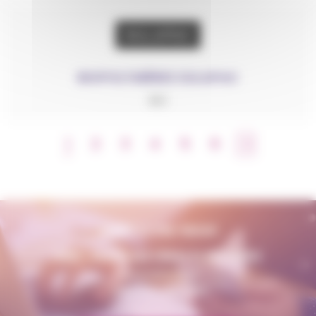
BIOPOLYMÈRES SULAPAC
BIO
1
2
3
4
5
6
CONTACTEZ-NOUS
AMP - ALPHA MATIÈRES PLASTIQUES
tunisie@amp.fr
+0021 671 887 206