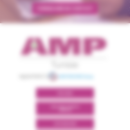
FORMULAIRE DE CONTACT
appartient à
POLYMIX
POLYMIX NORTH
AFRICA
SITE GROUPE