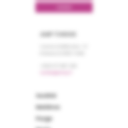
LINKEDIN
AMP TUNISIE
Centre DORRA bloc “A”
El Manar III 2092 TUNIS
+0021 671 887 206
tunisie@amp.fr
Société
Matières
Purge