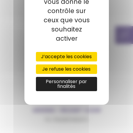
vous donne le
PA 12
contrôle sur
ceux que vous
souhaitez
activer
ARKEMA – RILSAN®
J’accepte les cookies
PA 11
Je refuse les cookies
Personnaliser par
finalités
ARKEMA – RILSAN® CLEAR
PA TRANSPARENTS