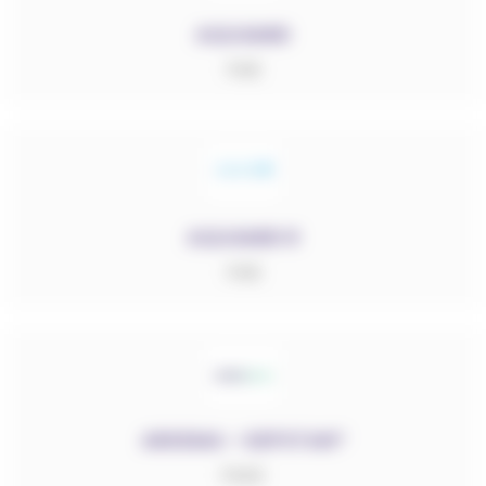
AQUAMID
PA6
AQUAMID R
PA6
RÉINITIALISER LES FILTRES
ARKEMA – KEPSTAN®
Sélectionner des catégories
PAEK