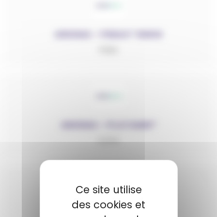
ARKEMA – PEBAX® RNEW
PEBA
ARKEMA – PLATAMID®
COPA
Ce site utilise
des cookies et
ARKEMA – RILSAMID®