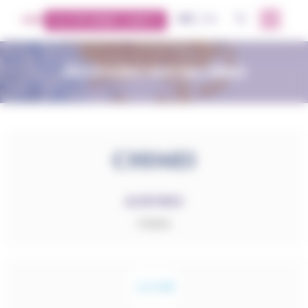
Panneau de gestion des cookies
FR
EN
OK
PLATEFORME CLIENTS
DÉCOUVREZ NOS MATIÈRES
ACRYREX
PMMA