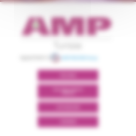
appartient à
POLYMIX
POLYMIX NORTH
AFRICA
SITE GROUPE
LINKEDIN