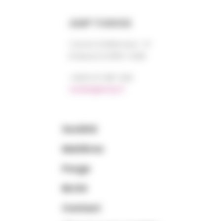
AMP TUNISIE
Centre DORRA bloc “A”
El Manar III 2092 TUNIS
+0021 671 887 206
tunisie@amp.fr
Société
Matières
Purge
BLOG
Contact