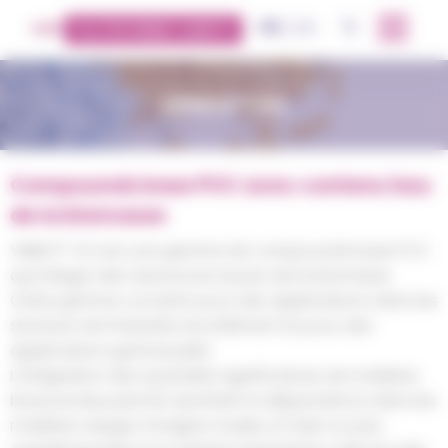
Panneau de gestion des cookies
FR
EN
OK
PLATEFORME CLIENTS
VINIKA™ VG
Compounds base PVC avec contenu issu
de la biomasse
VINIKA™ VG est une gamme de compounds base PVC
qui intègre des ressources issues de la biomasse.
Cette gamme convient pour des applications dans les
secteurs de l’industrie du bâtiment et pour des
applications grand public.
L’intégration des quantités significatives de matières
biosourcées permet de limiter la dépendance dans les
matières vierges d’origine fossile, et faire un pas