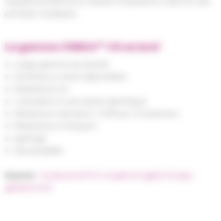
supplémentaire pour réduire l’empreinte carbone des
produits vinyliques
La gamme VINIKA™ VG en bref
Large gamme de dureté
Nombreux coloris disponibles
Résistance UV
Coloration à une teinte spécifique
Résistance Abrasion / Griffure / Frottement
Résistance à l’impact
Ignifugé
Moussabilité
Source
:
Compound PVC souple et rigide (mcpp-
global.com)