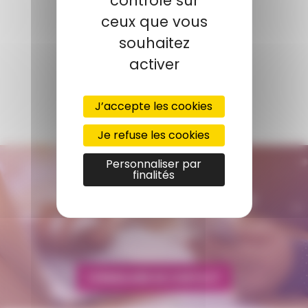
contrôle sur
ceux que vous
NOTRE CONTACT
souhaitez
CORNATON
Isabelle
activer
Responsable produit
+33 4 74 81 88 32
J’accepte les cookies
icornaton@amp.fr
Je refuse les cookies
Personnaliser par
CONTACTEZ-NOUS
finalités
AMP - ALPHA MATIÈRES PLASTIQUES
tunisie@amp.fr
+0021 671 887 206
FORMULAIRE DE CONTACT