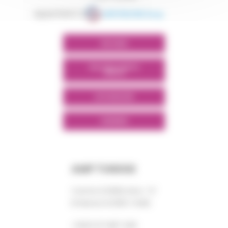
appartient à
POLYMIX
POLYMIX NORTH
AFRICA
SITE GROUPE
LINKEDIN
AMP TUNISIE
Centre DORRA bloc “A”
El Manar III 2092 TUNIS
+0021 671 887 206