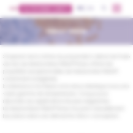
Panneau de gestion des cookies
FR
EN
OK
PLATEFORME CLIENTS
PEBAX® RNEW
S’inspirant de la chimie du polyamide 11, dérivé de l’huile
de ricin, les élastomères PEBAX® Rnew offrent les
propriétés exceptionnelles de l’elastomère PEBAX®,
notamment la légèreté,
la résistance à la flexion et le retour élastique sous une
vaste gamme de températures. Conçus pour
répondre aux applications les plus exigeantes,
les élastomères PEBAX® Rnew trouvent naturellement
leur place dans une démarche d’éco-conception.