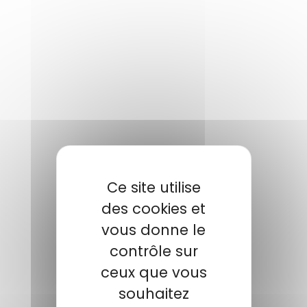
Ce site utilise
des cookies et
NOTRE CONTACT
vous donne le
contrôle sur
BADER
Julien
Responsable produit
ceux que vous
+ 33 3 89 20 13 82
souhaitez
jbader@polymix.eu