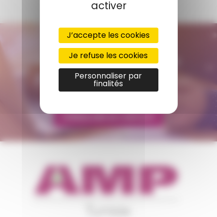
activer
J’accepte les cookies
CONTACTEZ-NOUS
Je refuse les cookies
AMP - ALPHA MATIÈRES PLASTIQUES
tunisie@amp.fr
Personnaliser par
finalités
+0021 671 887 206
FORMULAIRE DE CONTACT