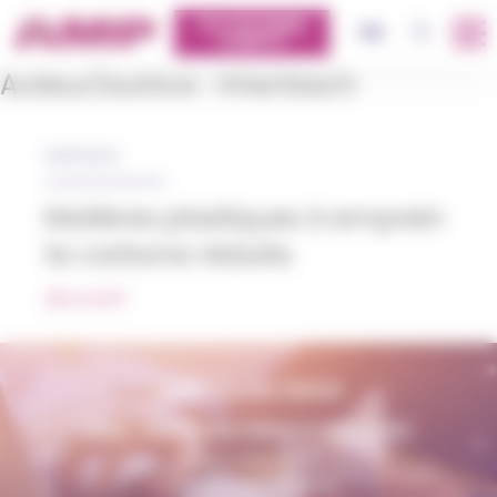
Panneau de gestion des cookies
PLATEFORME
OK
FR
CLIENTS
Auteur/autrice :
nherrbach
19/01/2023
Matières plastiques à emprein
te carbone réduite
LIRE LA SUITE
CONTACTEZ-NOUS
AMP - ALPHA MATIÈRES PLASTIQUES
matiere@amp.fr
+33 (0)3 89 20 13 90