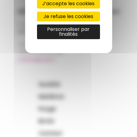
J’accepte les cookies
AMP - Alpha Matières Plastiques
Je refuse les cookies
2, rue de Vienne
Personnaliser par
68180 HORBOURG-WIHR
finalités
+33 (0)3 89 20 13 90
+33 (0)3 89 20 13 99
matiere@amp.fr
Société
Matières
Purge
BLOG
Contact