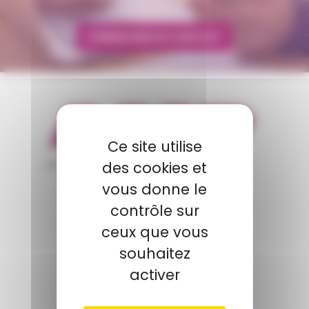
FORMULAIRE DE CONTACT
Ce site utilise
appartient à
des cookies et
vous donne le
POLYMIX
contrôle sur
ceux que vous
SITE GROUPE
souhaitez
LINKEDIN
activer